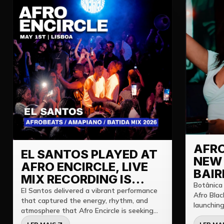
AFRO
EL SANTOS PLAYED AT
NEW 
AFRO ENCIRCLE, LIVE
BAIR
MIX RECORDING IS
HAPP
Botânica
NOW AVAILABLE ON
El Santos delivered a vibrant performance
Afro Blac
SAT
that captured the energy, rhythm, and
YOUTUBE
launching
atmosphere that Afro Encircle is seeking
just in t
for. Blending Afrobeats, Amapiano, Batida,