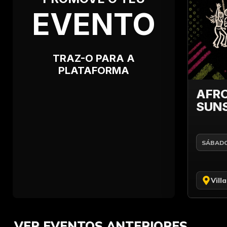
EVENTO
TRAZ-O PARA A
PLATAFORMA
AFRO
SUNS
SÁBAD
Vill
VER EVENTOS ANTERIORES